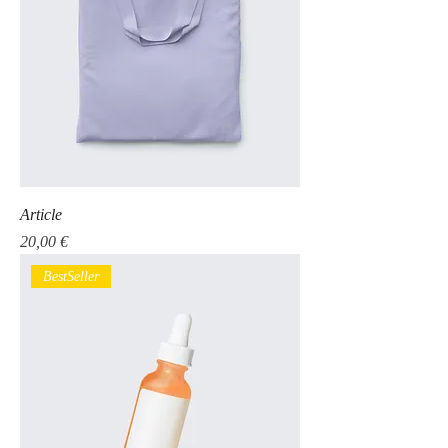
Article
Prix
20,00 €
BestSeller