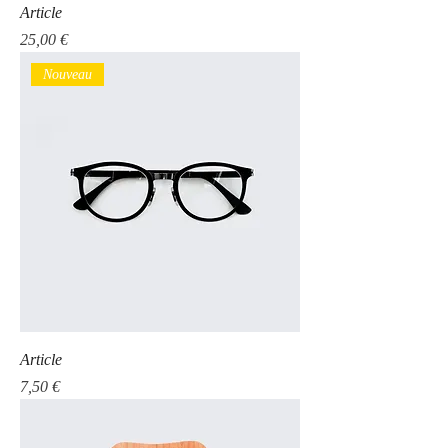
Article
Prix
25,00 €
Nouveau
Article
Prix
7,50 €