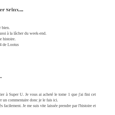
cher Srinx…
r bien.
 réussi à la lâcher du week-end.
 histoire.
 4 de Lootus
…
r à Super U. Je vous ai acheté le tome 1 que j'ai fini cet
er un commentaire donc je le fais ici.
s facilement. Je me suis vite laissée prendre par l'histoire et