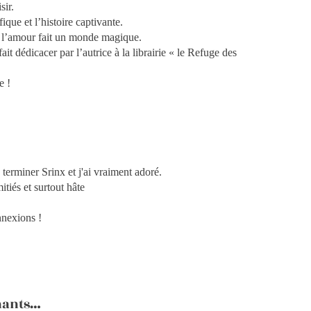
sir.
ique et l’histoire captivante.
c l’amour fait un monde magique.
it dédicacer par l’autrice à la librairie « le Refuge des
le !
 terminer Srinx et j'ai vraiment adoré.
iés et surtout hâte
nexions !
hants…